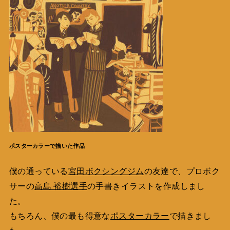
ポスターカラーで描いた作品
僕の通っている
宮田ボクシングジム
の友達で、プロボク
サーの
高島 裕樹選手
の手書きイラストを作成しまし
た。
もちろん、僕の最も得意な
ポスターカラー
で描きまし