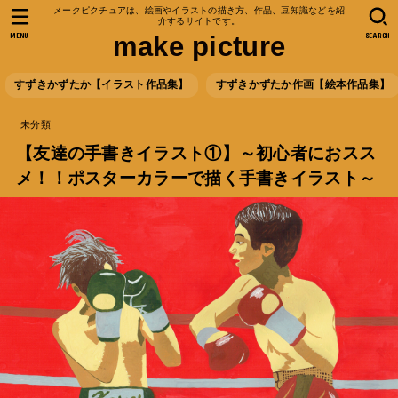
メークピクチュアは、絵画やイラストの描き方、作品、豆知識などを紹
介するサイトです。
MENU
SEARCH
make picture
すずきかずたか【イラスト作品集】
すずきかずたか作画【絵本作品集】
未分類
【友達の手書きイラスト①】～初心者におスス
メ！！ポスターカラーで描く手書きイラスト～