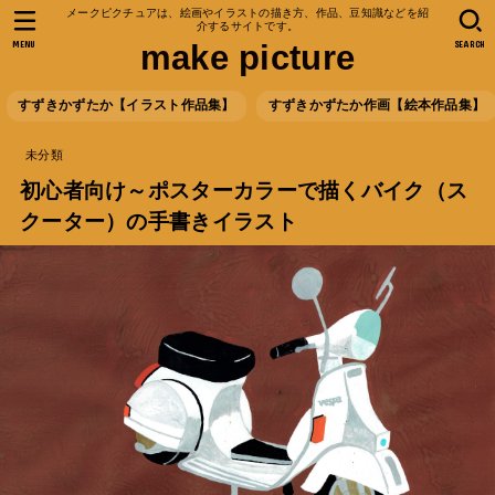
メークピクチュアは、絵画やイラストの描き方、作品、豆知識などを紹
介するサイトです。
MENU
SEARCH
make picture
すずきかずたか【イラスト作品集】
すずきかずたか作画【絵本作品集】
未分類
初心者向け～ポスターカラーで描くバイク（ス
クーター）の手書きイラスト