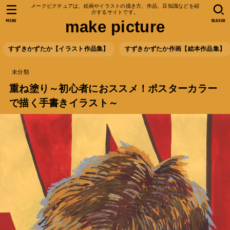
メークピクチュアは、絵画やイラストの描き方、作品、豆知識などを紹
介するサイトです。
MENU
SEARCH
make picture
すずきかずたか【イラスト作品集】
すずきかずたか作画【絵本作品集】
未分類
重ね塗り～初心者におススメ！ポスターカラー
で描く手書きイラスト～