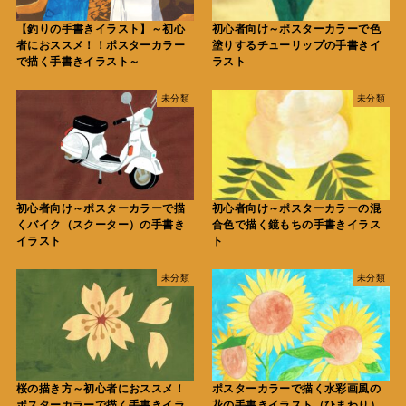
【釣りの手書きイラスト】～初心
初心者向け～ポスターカラーで色
者におススメ！！ポスターカラー
塗りするチューリップの手書きイ
で描く手書きイラスト～
ラスト
未分類
未分類
初心者向け～ポスターカラーで描
初心者向け～ポスターカラーの混
くバイク（スクーター）の手書き
合色で描く鏡もちの手書きイラス
イラスト
ト
未分類
未分類
桜の描き方～初心者におススメ！
ポスターカラーで描く水彩画風の
ポスターカラーで描く手書きイラ
花の手書きイラスト（ひまわり）